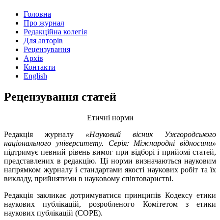
Головна
Про журнал
Редакційна колегія
Для авторів
Рецензування
Архів
Контакти
English
Рецензування статей
Етичні норми
Редакція журналу
«Науковий вісник Ужгородського
національного університету. Серія: Міжнародні відносини»
підтримує певний рівень вимог при відборі і прийомі статей,
представлених в редакцію. Ці норми визначаються науковим
напрямком журналу і стандартами якості наукових робіт та їх
викладу, прийнятими в науковому співтоваристві.
Редакція закликає дотримуватися принципів Кодексу етики
наукових публікацій, розробленого Комітетом з етики
наукових публікацій (COPE).