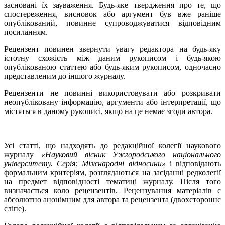
засновані їх зауваження. Будь-яке твердження про те, що
спостереження, висновок або аргумент був вже раніше
опублікований, повинне супроводжуватися відповідним
посиланням.
Рецензент повинен звернути увагу редактора на будь-яку
істотну схожість між даним рукописом і будь-якою
опублікованою статтею або будь-яким рукописом, одночасно
представленим до іншого журналу.
Рецензенти не повинні використовувати або розкривати
неопубліковану інформацію, аргументи або інтерпретації, що
містяться в даному рукописі, якщо на це немає згоди автора.
Усі статті, що надходять до редакційної колегії наукового
журналу
«Науковий вісник Ужгородського національного
університету. Серія: Міжнародні відносини»
і відповідають
формальним критеріям, розглядаються на засіданні редколегії
на предмет відповідності тематиці журналу. Після того
визначається коло рецензентів. Рецензування матеріалів є
абсолютно анонімним для автора та рецензента (двохстороннє
сліпе).