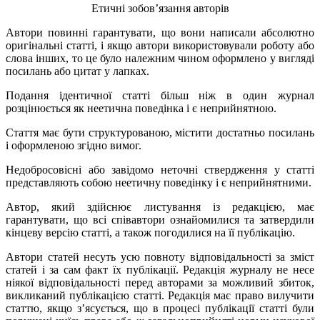
Етичні зобов’язання авторів
Автори повинні гарантувати, що вони написали абсолютно
оригінальні статті, і якщо автори використовували роботу або
слова інших, то це було належним чином оформлено у вигляді
посилань або цитат у лапках.
Подання ідентичної статті більш ніж в один журнал
розцінюється як неетична поведінка і є неприйнятною.
Стаття має бути структурованою, містити достатньо посилань
і оформленою згідно вимог.
Недобросовісні або завідомо неточні ствердження у статті
представляють собою неетичну поведінку і є неприйнятними.
Автор, який здійснює листування із редакцією, має
гарантувати, що всі співавтори ознайомилися та затвердили
кінцеву версію статті, а також погодилися на її публікацію.
Автори статей несуть усю повноту відповідальності за зміст
статей і за сам факт їх публікації. Редакція журналу не несе
ніякої відповідальності перед авторами за можливий збиток,
викликаний публікацією статті. Редакція має право вилучити
статтю, якщо з’ясується, що в процесі публікації статті були