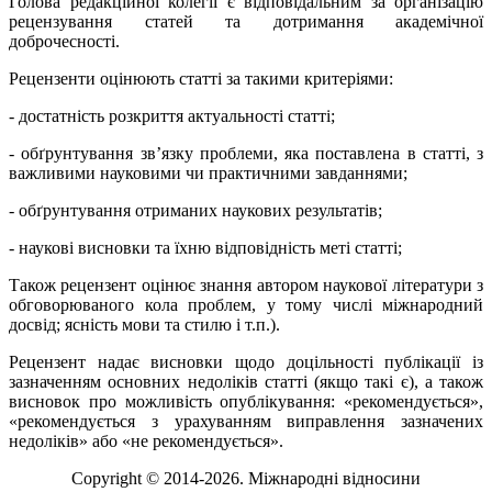
Голова редакційної колегії є відповідальним за організацію
рецензування статей та дотримання академічної
доброчесності.
Рецензенти оцінюють статті за такими критеріями:
- достатність розкриття актуальності статті;
- обґрунтування зв’язку проблеми, яка поставлена в статті, з
важливими науковими чи практичними завданнями;
- обґрунтування отриманих наукових результатів;
- наукові висновки та їхню відповідність меті статті;
Також рецензент оцінює знання автором наукової літератури з
обговорюваного кола проблем, у тому числі міжнародний
досвід; ясність мови та стилю і т.п.).
Рецензент надає висновки щодо доцільності публікації із
зазначенням основних недоліків статті (якщо такі є), а також
висновок про можливість опублікування: «рекомендується»,
«рекомендується з урахуванням виправлення зазначених
недоліків» або «не рекомендується».
Copyright © 2014-2026. Міжнародні відносини