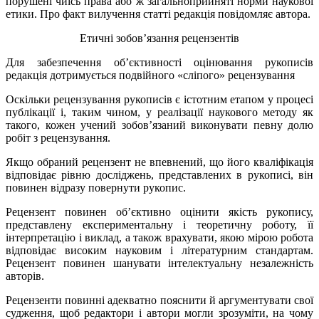
порушені чиїсь права або ж загальноприйняті норми наукової
етики. Про факт вилучення статті редакція повідомляє автора.
Етичні зобов’язання рецензентів
Для забезпечення об’єктивності оцінювання рукописів
редакція дотримується подвійного «сліпого» рецензування
Оскільки рецензування рукописів є істотним етапом у процесі
публікації і, таким чином, у реалізації наукового методу як
такого, кожен учений зобов’язаний виконувати певну долю
робіт з рецензування.
Якщо обраний рецензент не впевнений, що його кваліфікація
відповідає рівню досліджень, представлених в рукописі, він
повинен відразу повернути рукопис.
Рецензент повинен об’єктивно оцінити якість рукопису,
представлену експериментальну і теоретичну роботу, її
інтерпретацію і виклад, а також врахувати, якою мірою робота
відповідає високим науковим і літературним стандартам.
Рецензент повинен шанувати інтелектуальну незалежність
авторів.
Рецензенти повинні адекватно пояснити й аргументувати свої
судження, щоб редактори і автори могли зрозуміти, на чому