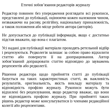
Етичні зобов’язання редакторів журналу
Редактор повинен без упередження розглядати всі рукописи,
представлені до публікації, оцінюючи кожен належним чином,
незважаючи на расову, релігійну, національну приналежність,
а також положення або місце роботи автора (авторів).
Не допускається до публікації інформація, якщо є достатньо
підстав вважати, що вона є плагіатом.
Усі надані для публікації матеріали проходять ретельний відбір
і рецензуються. Редколегія залишає за собою право відхилити
статтю або повернути її на доопрацювання. Автор
зобов’язаний допрацювати статтю відповідно до зауважень
рецензентів або редколегії.
Рішення редактора щодо прийняття статті до публікації
базується на таких характеристиках статті, як важливість
результатів, оригінальність, якість викладу матеріалу та
відповідність профілю журналу. Рукописи можуть бути
відхилені без рецензування, якщо редактор вважає, що вони
не відповідають профілю журналу. При прийнятті таких
рішень редактор може консультуватися із членами редакційної
колегії або рецензентами.